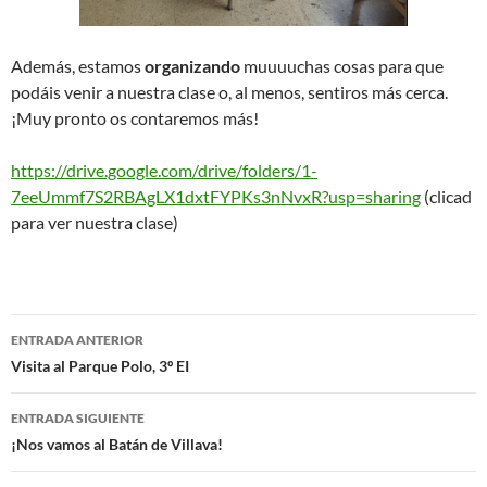
Además, estamos
organizando
muuuuchas cosas para que
podáis venir a nuestra clase o, al menos, sentiros más cerca.
¡Muy pronto os contaremos más!
https://drive.google.com/drive/folders/1-
7eeUmmf7S2RBAgLX1dxtFYPKs3nNvxR?usp=sharing
(clicad
para ver nuestra clase)
Navegación
ENTRADA ANTERIOR
de
Visita al Parque Polo, 3º EI
entradas
ENTRADA SIGUIENTE
¡Nos vamos al Batán de Villava!