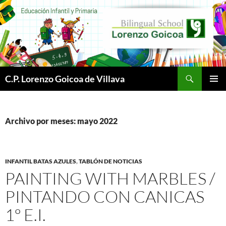
Buscar
C.P. Lorenzo Goicoa de Villava
SALTAR
MENÚ
AL
PRINCI
CONTENIDO
Archivo por meses: mayo 2022
INFANTIL BATAS AZULES
,
TABLÓN DE NOTICIAS
PAINTING WITH MARBLES /
PINTANDO CON CANICAS
1º E.I.