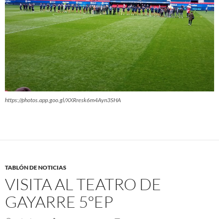
https://photos.app.goo.gl/XXRresk6m4Ayn3SHA
TABLÓN DE NOTICIAS
VISITA AL TEATRO DE
GAYARRE 5ºEP