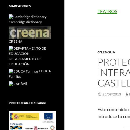
MARCADORES
TEATROS
Cambridge dictionary
CREENA
6ºLENGUA
PROTE
DEPARTAMENTO DE
EDUCACIÓN
INTER
EDUCA
Familias
CASTE
RAE
25/09/2013
PROEDUCAR-HEZIGARRI
Este contenido e
introduce tu con