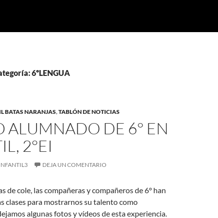
categoría: 6ºLENGUA
IL BATAS NARANJAS
,
TABLÓN DE NOTICIAS
O ALUMNADO DE 6° EN
L, 2°EI
INFANTIL3
DEJA UN COMENTARIO
as de cole, las compañeras y compañeros de 6° han
as clases para mostrarnos su talento como
dejamos algunas fotos y vídeos de esta experiencia.