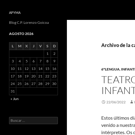
APYMA
Blog C.P. Lorenzo Goicoa
AGOSTO 2026
Archivo de la 
L
M
X
J
V
S
D
1
2
3
4
5
6
7
8
9
10
11
12
13
14
15
16
6ºLENGUA
,
INFANT
TEATR
17
18
19
20
21
22
23
24
25
26
27
28
29
30
INFANTI
31
« Jun
22/06/2022
Estos últimos dí
Buscar:
venido a nuestr
intérpretes. Os 