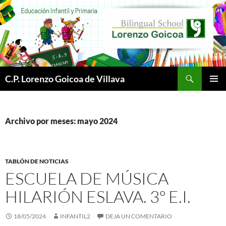
Buscar
C.P. Lorenzo Goicoa de Villava
SALTAR
MENÚ
AL
PRINCI
CONTENIDO
Archivo por meses: mayo 2024
TABLÓN DE NOTICIAS
ESCUELA DE MÚSICA
HILARIÓN ESLAVA. 3º E.I.
18/05/2024
INFANTIL2
DEJA UN COMENTARIO