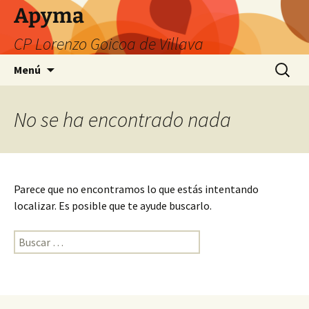
Apyma
CP Lorenzo Goicoa de Villava
Saltar
Buscar:
Menú
al
contenido
No se ha encontrado nada
Parece que no encontramos lo que estás intentando
localizar. Es posible que te ayude buscarlo.
Buscar: