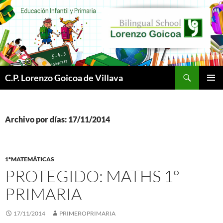
Buscar
C.P. Lorenzo Goicoa de Villava
SALTAR
MENÚ
AL
PRINCI
CONTENIDO
Archivo por días: 17/11/2014
1ºMATEMÁTICAS
PROTEGIDO: MATHS 1º
PRIMARIA
17/11/2014
PRIMEROPRIMARIA