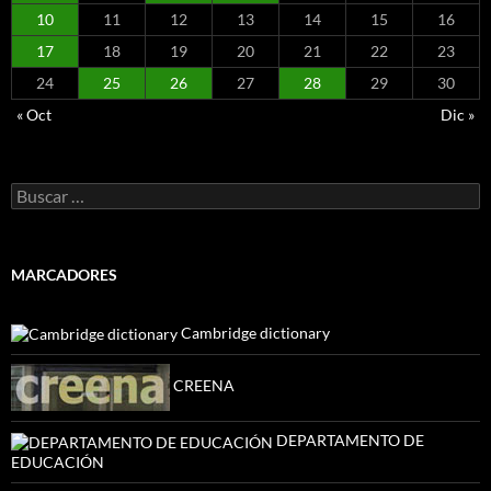
10
11
12
13
14
15
16
17
18
19
20
21
22
23
24
25
26
27
28
29
30
« Oct
Dic »
Buscar:
MARCADORES
Cambridge dictionary
CREENA
DEPARTAMENTO DE
EDUCACIÓN