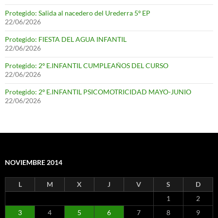
Protegido: Salida al nacedero del Urederra 5º EP
22/06/2026
Protegido: FIESTA DEL AGUA INFANTIL
22/06/2026
Protegido: 2º E.INFANTIL CUMPLEAÑOS DEL CURSO
22/06/2026
Protegido: 2º E.INFANTIL PSICOMOTRICIDAD MAYO-JUNIO
22/06/2026
NOVIEMBRE 2014
L
M
X
J
V
S
D
1
2
3
4
5
6
7
8
9