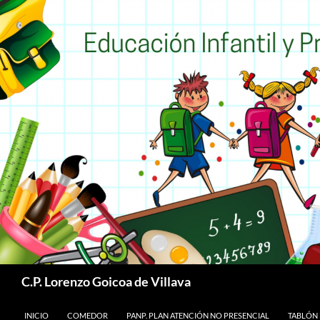
Buscar
C.P. Lorenzo Goicoa de Villava
SALTAR AL CONTENIDO
INICIO
COMEDOR
PANP. PLAN ATENCIÓN NO PRESENCIAL
TABLÓN 