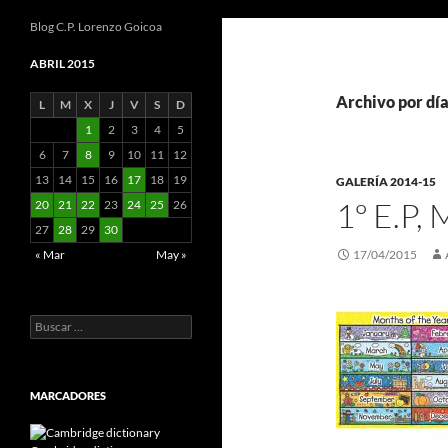
Blog C.P. Lorenzo Goicoa
ABRIL 2015
Archivo por dí
L
M
X
J
V
S
D
1
2
3
4
5
6
7
8
9
10
11
12
13
14
15
16
17
18
19
GALERÍA 2014-15
1º E.P
20
21
22
23
24
25
26
27
28
29
30
« Mar
May »
17/04/2015
Buscar:
MARCADORES