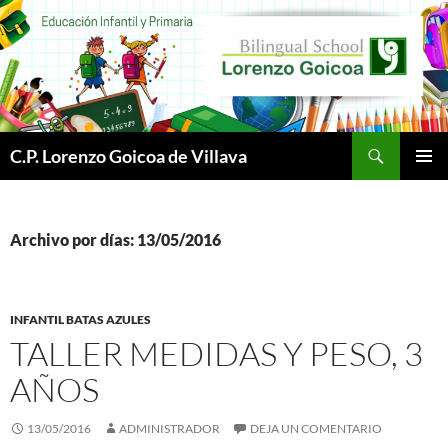
Buscar
C.P. Lorenzo Goicoa de Villava
SALTAR
MENÚ
AL
PRINCI
CONTENIDO
Archivo por días: 13/05/2016
INFANTIL BATAS AZULES
TALLER MEDIDAS Y PESO, 3
AÑOS
13/05/2016
ADMINISTRADOR
DEJA UN COMENTARIO