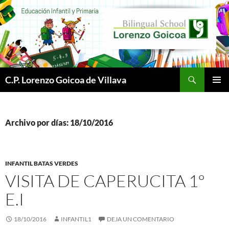
Buscar
C.P. Lorenzo Goicoa de Villava
SALTAR
MENÚ
AL
PRINCI
CONTENIDO
Archivo por días: 18/10/2016
INFANTIL BATAS VERDES
VISITA DE CAPERUCITA 1º
E.I
18/10/2016
INFANTIL1
DEJA UN COMENTARIO