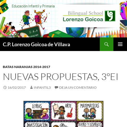
Buscar
C.P. Lorenzo Goicoa de Villava
SALTAR
MENÚ
AL
PRINCI
CONTENIDO
BATAS NARANJAS 2014-2017
NUEVAS PROPUESTAS, 3ºEI
16/02/2017
INFANTIL3
DEJA UN COMENTARIO