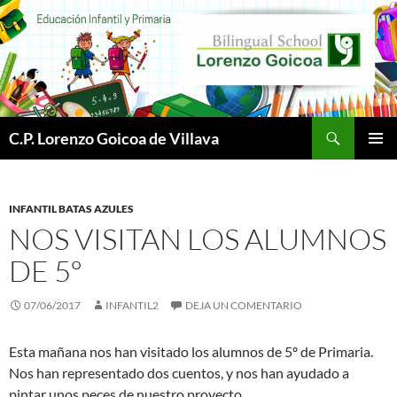
Buscar
C.P. Lorenzo Goicoa de Villava
SALTAR
MENÚ
AL
PRINCI
CONTENIDO
INFANTIL BATAS AZULES
NOS VISITAN LOS ALUMNOS
DE 5º
07/06/2017
INFANTIL2
DEJA UN COMENTARIO
Esta mañana nos han visitado los alumnos de 5º de Primaria.
Nos han representado dos cuentos, y nos han ayudado a
pintar unos peces de nuestro proyecto.