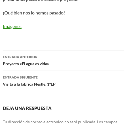
¡Qué bien nos lo hemos pasado!
Imágenes
Navegación
ENTRADA ANTERIOR
de
Proyecto «El agua es vida»
entradas
ENTRADA SIGUIENTE
Visita a la fábrica Nestlé, 1ºEP
DEJA UNA RESPUESTA
Tu dirección de correo electrónico no será publicada.
Los campos