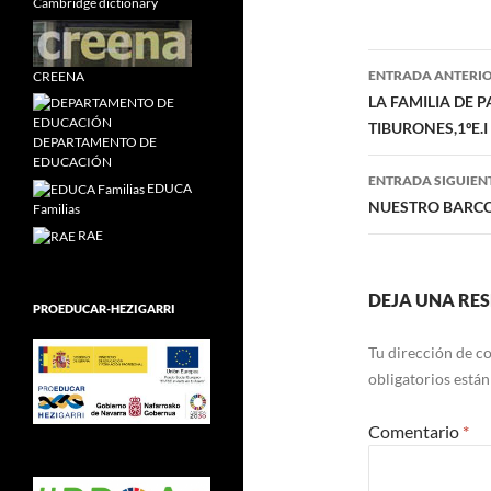
Cambridge dictionary
Navegaci
ENTRADA ANTERI
CREENA
de
LA FAMILIA DE 
TIBURONES,1ºE.I
entradas
DEPARTAMENTO DE
EDUCACIÓN
ENTRADA SIGUIEN
EDUCA
NUESTRO BARCO P
Familias
RAE
DEJA UNA RE
PROEDUCAR-HEZIGARRI
Tu dirección de co
obligatorios está
Comentario
*