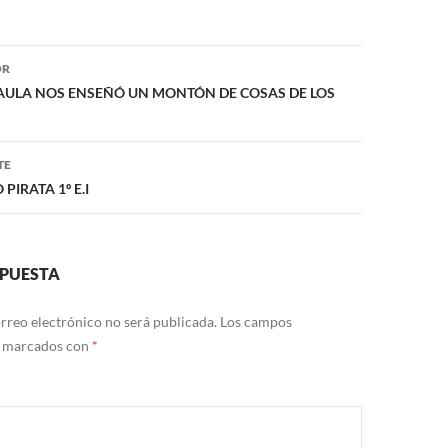
ón
OR
PAULA NOS ENSEÑÓ UN MONTÓN DE COSAS DE LOS
TE
IRATA 1º E.I
SPUESTA
rreo electrónico no será publicada.
Los campos
n marcados con
*