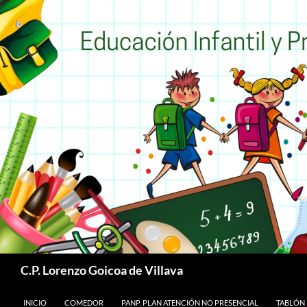
Buscar
C.P. Lorenzo Goicoa de Villava
SALTAR AL CONTENIDO
INICIO
COMEDOR
PANP. PLAN ATENCIÓN NO PRESENCIAL
TABLÓN 