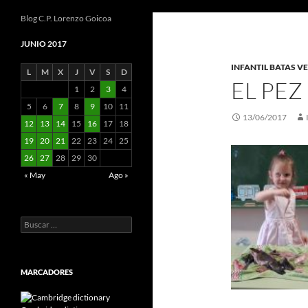
Blog C.P. Lorenzo Goicoa
JUNIO 2017
INFANTIL BATAS V
L
M
X
J
V
S
D
EL PEZ
1
2
3
4
5
6
7
8
9
10
11
13/06/2017
12
13
14
15
16
17
18
19
20
21
22
23
24
25
26
27
28
29
30
« May
Ago »
Buscar:
MARCADORES