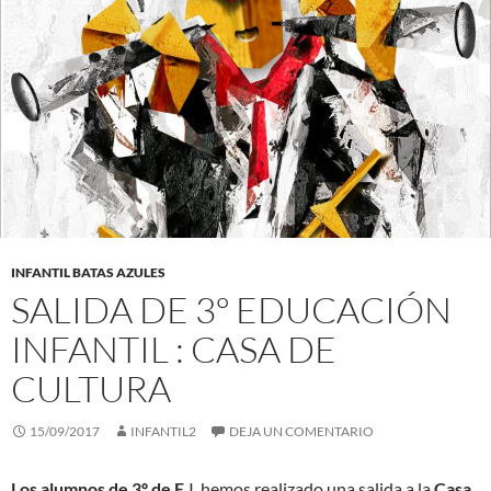
INFANTIL BATAS AZULES
SALIDA DE 3º EDUCACIÓN
INFANTIL : CASA DE
CULTURA
15/09/2017
INFANTIL2
DEJA UN COMENTARIO
Los alumnos de 3º de E.
I. hemos realizado una salida a la
Casa