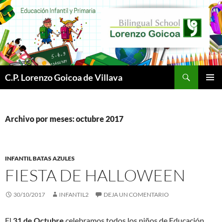
Buscar
C.P. Lorenzo Goicoa de Villava
SALTAR
MENÚ
AL
PRINCI
CONTENIDO
Archivo por meses: octubre 2017
INFANTIL BATAS AZULES
FIESTA DE HALLOWEEN
30/10/2017
INFANTIL2
DEJA UN COMENTARIO
El
31 de Octubre
celebramos todos los niños de Educación