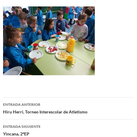
Navegación
ENTRADA ANTERIOR
de
Hiru Herri, Torneo Interescolar de Atletismo
entradas
ENTRADA SIGUIENTE
Yincana, 2ºEP