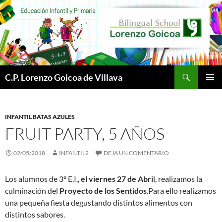
Buscar
C.P. Lorenzo Goicoa de Villava
SALTAR
MENÚ
AL
PRINCI
CONTENIDO
INFANTIL BATAS AZULES
FRUIT PARTY, 5 AÑOS
02/05/2018
INFANTIL2
DEJA UN COMENTARIO
Los alumnos de 3º E.I.,
el viernes 27 de Abri
l, realizamos la
culminación del
Proyecto de los Sentidos
.Para ello realizamos
una pequeña fiesta degustando distintos alimentos con
distintos sabores.