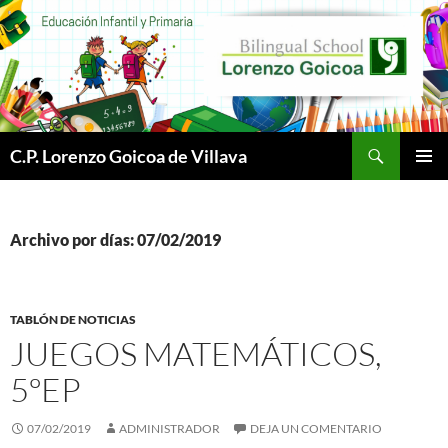
Buscar
C.P. Lorenzo Goicoa de Villava
SALTAR
MENÚ
AL
PRINCI
CONTENIDO
Archivo por días: 07/02/2019
TABLÓN DE NOTICIAS
JUEGOS MATEMÁTICOS,
5ºEP
07/02/2019
ADMINISTRADOR
DEJA UN COMENTARIO