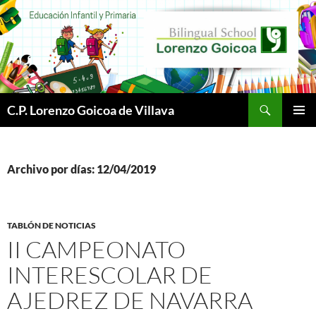
Buscar
C.P. Lorenzo Goicoa de Villava
SALTAR
MENÚ
AL
PRINCI
CONTENIDO
Archivo por días: 12/04/2019
TABLÓN DE NOTICIAS
II CAMPEONATO
INTERESCOLAR DE
AJEDREZ DE NAVARRA