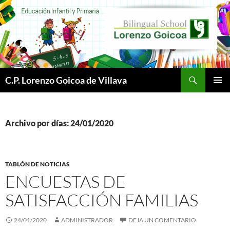
Buscar
C.P. Lorenzo Goicoa de Villava
SALTAR
MENÚ
AL
PRINCI
CONTENIDO
Archivo por días: 24/01/2020
TABLÓN DE NOTICIAS
ENCUESTAS DE
SATISFACCIÓN FAMILIAS
24/01/2020
ADMINISTRADOR
DEJA UN COMENTARIO