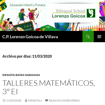
Buscar
C.P. Lorenzo Goicoa de Villava
SALTAR
MENÚ
AL
PRINCI
CONTENIDO
Archivo por días: 11/03/2020
INFANTIL BATAS NARANJAS
TALLERES MATEMÁTICOS,
3º EI
11/03/2020
INFANTIL3
DEJA UN COMENTARIO