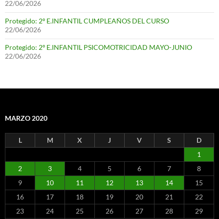
22/06/2026
Protegido: 2º E.INFANTIL CUMPLEAÑOS DEL CURSO
22/06/2026
Protegido: 2º E.INFANTIL PSICOMOTRICIDAD MAYO-JUNIO
22/06/2026
MARZO 2020
L
M
X
J
V
S
D
1
2
3
4
5
6
7
8
9
10
11
12
13
14
15
16
17
18
19
20
21
22
23
24
25
26
27
28
29