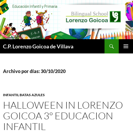
Buscar
C.P. Lorenzo Goicoa de Villava
SALTAR
MENÚ
AL
PRINCI
CONTENIDO
Archivo por días: 30/10/2020
INFANTIL BATAS AZULES
HALLOWEEN IN LORENZO
GOICOA 3º EDUCACION
INFANTIL