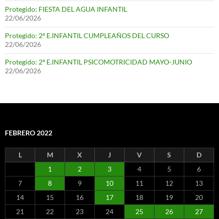
Protegido: FIESTA DEL AGUA INFANTIL
22/06/2026
Protegido: 2º E.INFANTIL CUMPLEAÑOS DEL CURSO
22/06/2026
Protegido: 2º E.INFANTIL PSICOMOTRICIDAD MAYO-JUNIO
22/06/2026
FEBRERO 2022
L
M
X
J
V
S
D
1
2
3
4
5
6
7
8
9
10
11
12
13
14
15
16
17
18
19
20
21
22
23
24
25
26
27