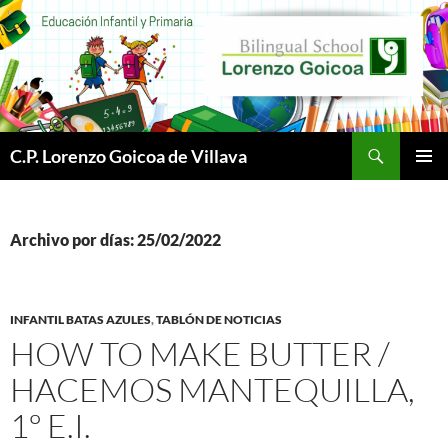
Buscar
C.P. Lorenzo Goicoa de Villava
SALTAR
MENÚ
AL
PRINCI
CONTENIDO
Archivo por días: 25/02/2022
INFANTIL BATAS AZULES
,
TABLÓN DE NOTICIAS
HOW TO MAKE BUTTER /
HACEMOS MANTEQUILLA,
1º E.I.