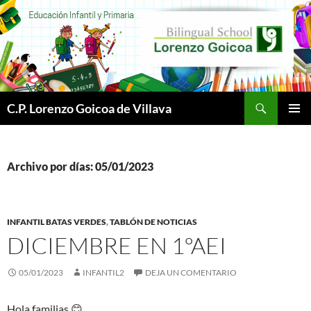
Buscar
C.P. Lorenzo Goicoa de Villava
SALTAR
MENÚ
AL
PRINCI
CONTENIDO
Archivo por días: 05/01/2023
INFANTIL BATAS VERDES
,
TABLÓN DE NOTICIAS
DICIEMBRE EN 1ºAEI
05/01/2023
INFANTIL2
DEJA UN COMENTARIO
Hola familias 😊