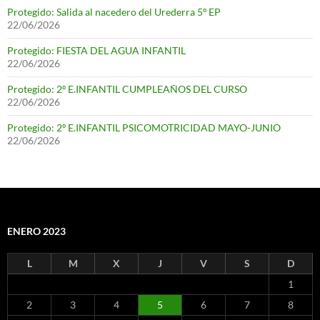
Protegido: Salida al nacedero del Urederra 5º EP
22/06/2026
Protegido: FIESTA DEL AGUA INFANTIL
22/06/2026
Protegido: 2º E.INFANTIL CUMPLEAÑOS DEL CURSO
22/06/2026
Protegido: 2º E.INFANTIL PSICOMOTRICIDAD MAYO-JUNIO
22/06/2026
ENERO 2023
L
M
X
J
V
S
D
1
2
3
4
5
6
7
8