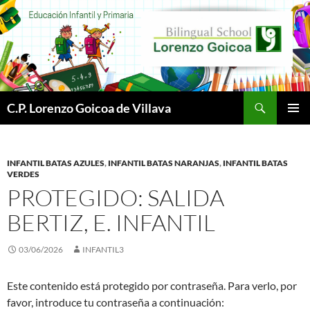
Buscar
C.P. Lorenzo Goicoa de Villava
SALTAR
MENÚ
AL
PRINCI
CONTENIDO
INFANTIL BATAS AZULES
,
INFANTIL BATAS NARANJAS
,
INFANTIL BATAS
VERDES
PROTEGIDO: SALIDA
BERTIZ, E. INFANTIL
03/06/2026
INFANTIL3
Este contenido está protegido por contraseña. Para verlo, por
favor, introduce tu contraseña a continuación: