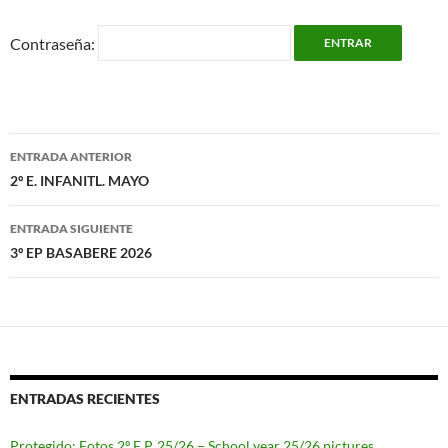
Contraseña:
Navegación
ENTRADA ANTERIOR
de
2º E. INFANITL. MAYO
entradas
ENTRADA SIGUIENTE
3º EP BASABERE 2026
ENTRADAS RECIENTES
Protegido: Fotos 2º E.P. 25/26 – School year 25/26 pictures