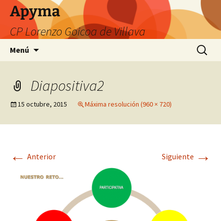
Apyma
CP Lorenzo Goicoa de Villava
Saltar
Buscar:
Menú
al
contenido
Diapositiva2
15 octubre, 2015
Máxima resolución (960 × 720)
←
→
Anterior
Siguiente