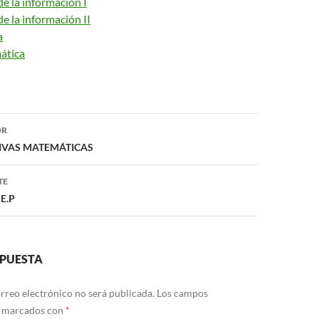
e la información I
e la información II
a
ática
ón
OR
IVAS MATEMÁTICAS
TE
 E.P
SPUESTA
rreo electrónico no será publicada.
Los campos
n marcados con
*