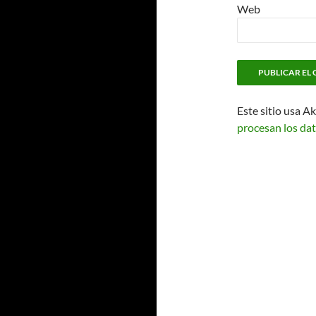
Web
Este sitio usa A
procesan los dat