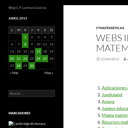
Blog C.P. Lorenzo Goicoa
ABRIL 2015
5ºMATEMÁTICAS
L
M
X
J
V
S
D
WEBS 
1
2
3
4
5
6
7
8
9
10
11
12
MATEM
13
14
15
16
17
18
19
20
21
22
23
24
25
26
25/04/2015
27
28
29
30
« Mar
May »
Aplicaciones 
Buscar:
Jueduland
Anaya
Juegos educa
MARCADORES
Magia matem
Recursos ma