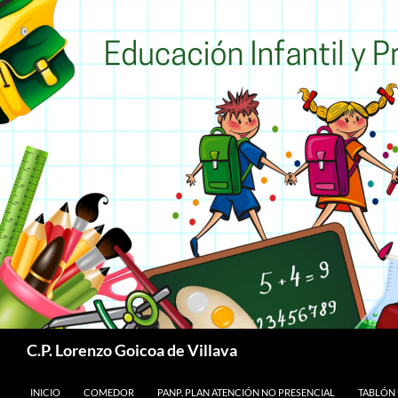
Buscar
C.P. Lorenzo Goicoa de Villava
SALTAR AL CONTENIDO
INICIO
COMEDOR
PANP. PLAN ATENCIÓN NO PRESENCIAL
TABLÓN 