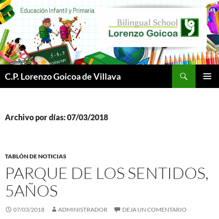
Buscar
C.P. Lorenzo Goicoa de Villava
SALTAR
MENÚ
AL
PRINCI
CONTENIDO
Archivo por días: 07/03/2018
TABLÓN DE NOTICIAS
PARQUE DE LOS SENTIDOS,
5AÑOS
07/03/2018
ADMINISTRADOR
DEJA UN COMENTARIO