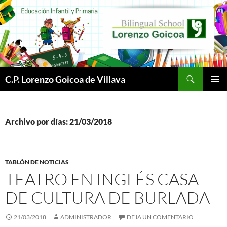
Buscar
C.P. Lorenzo Goicoa de Villava
SALTAR
MENÚ
AL
PRINCI
CONTENIDO
Archivo por días: 21/03/2018
TABLÓN DE NOTICIAS
TEATRO EN INGLÉS CASA
DE CULTURA DE BURLADA
21/03/2018
ADMINISTRADOR
DEJA UN COMENTARIO