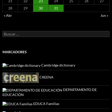
21
22
23
24
25
26
27
28
29
30
31
« Abr
Jun »
Buscar:
MARCADORES
Cambridge dictionary
CREENA
DEPARTAMENTO DE
EDUCACIÓN
EDUCA Familias