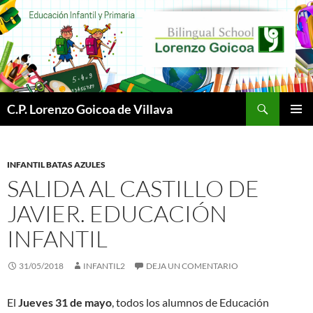
Buscar
C.P. Lorenzo Goicoa de Villava
SALTAR
MENÚ
AL
PRINCI
CONTENIDO
INFANTIL BATAS AZULES
SALIDA AL CASTILLO DE
JAVIER. EDUCACIÓN
INFANTIL
31/05/2018
INFANTIL2
DEJA UN COMENTARIO
El
Jueves 31 de mayo
, todos los alumnos de Educación