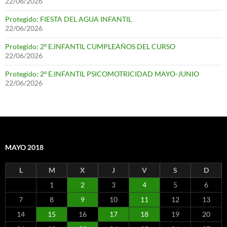
22/06/2026
Protegido: FIESTA DEL AGUA INFANTIL
22/06/2026
Protegido: 2º E.INFANTIL CUMPLEAÑOS DEL CURSO
22/06/2026
Protegido: 2º E.INFANTIL PSICOMOTRICIDAD MAYO-JUNIO
22/06/2026
MAYO 2018
L
M
X
J
V
S
D
1
2
3
4
5
6
7
8
9
10
11
12
13
14
15
16
17
18
19
20