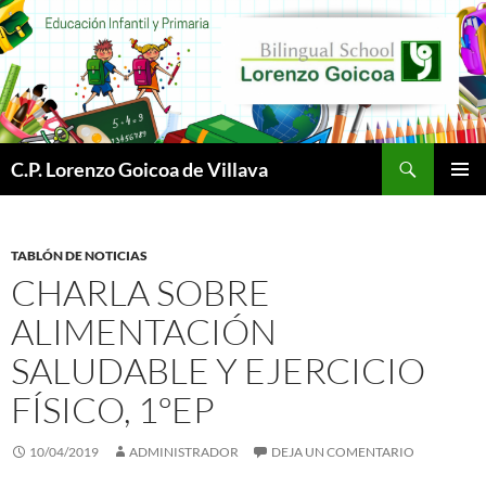
Buscar
C.P. Lorenzo Goicoa de Villava
SALTAR
MENÚ
AL
PRINCI
CONTENIDO
TABLÓN DE NOTICIAS
CHARLA SOBRE
ALIMENTACIÓN
SALUDABLE Y EJERCICIO
FÍSICO, 1ºEP
10/04/2019
ADMINISTRADOR
DEJA UN COMENTARIO