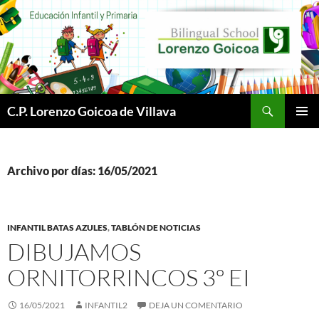
Buscar
C.P. Lorenzo Goicoa de Villava
SALTAR
MENÚ
AL
PRINCI
CONTENIDO
Archivo por días: 16/05/2021
INFANTIL BATAS AZULES
,
TABLÓN DE NOTICIAS
DIBUJAMOS
ORNITORRINCOS 3º EI
16/05/2021
INFANTIL2
DEJA UN COMENTARIO