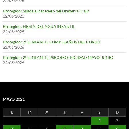
22/06/2026
Protegido: Salida al nacedero del Urederra 5º EP
22/06/2026
Protegido: FIESTA DEL AGUA INFANTIL
22/06/2026
Protegido: 2º E.INFANTIL CUMPLEAÑOS DEL CURSO
22/06/2026
Protegido: 2º E.INFANTIL PSICOMOTRICIDAD MAYO-JUNIO
22/06/2026
MAYO 2021
L
M
X
J
V
S
D
1
2
3
4
5
6
7
8
9