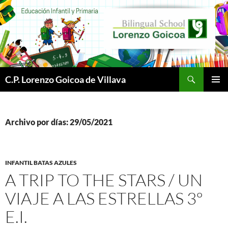
Buscar
C.P. Lorenzo Goicoa de Villava
SALTAR
MENÚ
AL
PRINCI
CONTENIDO
Archivo por días: 29/05/2021
INFANTIL BATAS AZULES
A TRIP TO THE STARS / UN
VIAJE A LAS ESTRELLAS 3º
E.I.