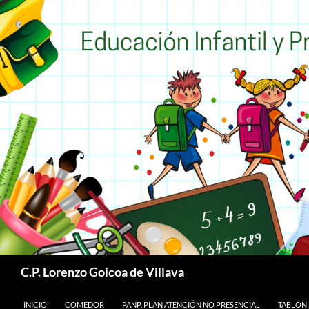
Buscar
C.P. Lorenzo Goicoa de Villava
SALTAR AL CONTENIDO
INICIO
COMEDOR
PANP. PLAN ATENCIÓN NO PRESENCIAL
TABLÓN 