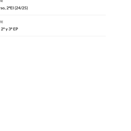
OR
so, 2ºEI (24/25)
TE
 2º y 3º EP