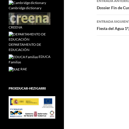
ENTRADA ANTERI
de
Dossier Fin de Cur
Cambridge dictionary
entradas
ENTRADA SIGUIEN
CREENA
Fiesta del Agua 1º,
DEPARTAMENTO DE
EDUCACIÓN
EDUCA
Familias
RAE
PROEDUCAR-HEZIGARRI