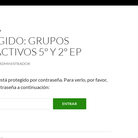
A
GIDO: GRUPOS
CTIVOS 5º Y 2º EP
ADMINISTRADOR
stá protegido por contraseña. Para verlo, por favor,
traseña a continuación:
ón